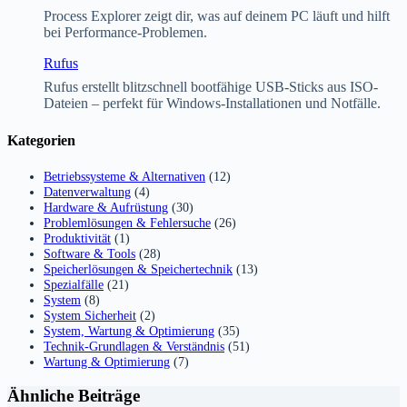
Process Explorer zeigt dir, was auf deinem PC läuft und hilft
bei Performance-Problemen.
Rufus
Rufus erstellt blitzschnell bootfähige USB-Sticks aus ISO-
Dateien – perfekt für Windows-Installationen und Notfälle.
Kategorien
Betriebssysteme & Alternativen
(12)
Datenverwaltung
(4)
Hardware & Aufrüstung
(30)
Problemlösungen & Fehlersuche
(26)
Produktivität
(1)
Software & Tools
(28)
Speicherlösungen & Speichertechnik
(13)
Spezialfälle
(21)
System
(8)
System Sicherheit
(2)
System, Wartung & Optimierung
(35)
Technik-Grundlagen & Verständnis
(51)
Wartung & Optimierung
(7)
Ähnliche Beiträge