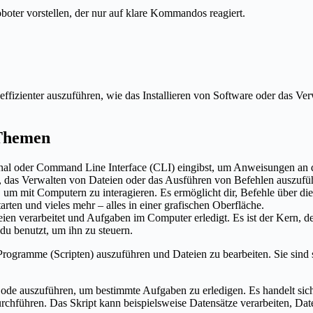
oter vorstellen, der nur auf klare Kommandos reagiert.
ffizienter auszuführen, wie das Installieren von Software oder das Ve
 Themen
inal oder Command Line Interface (CLI) eingibst, um Anweisungen an d
, das Verwalten von Dateien oder das Ausführen von Befehlen auszufü
tzt, um mit Computern zu interagieren. Es ermöglicht dir, Befehle über 
rten und vieles mehr – alles in einer grafischen Oberfläche.
ateien verarbeitet und Aufgaben im Computer erledigt. Es ist der Kern
 du benutzt, um ihn zu steuern.
ramme (Scripten) auszuführen und Dateien zu bearbeiten. Sie sind so k
Code auszuführen, um bestimmte Aufgaben zu erledigen. Es handelt si
hführen. Das Skript kann beispielsweise Datensätze verarbeiten, Datei