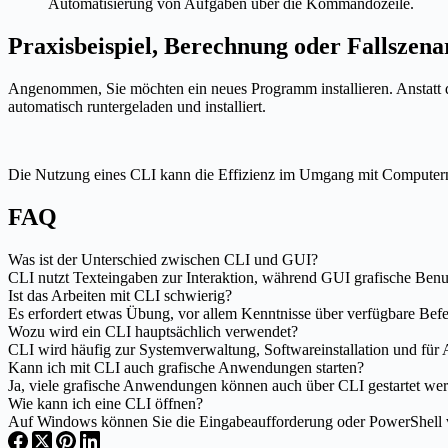
Automatisierung von Aufgaben über die Kommandozeile.
Praxisbeispiel, Berechnung oder Fallszena
Angenommen, Sie möchten ein neues Programm installieren. Anstatt d
automatisch runtergeladen und installiert.
Die Nutzung eines CLI kann die Effizienz im Umgang mit Computern er
FAQ
Was ist der Unterschied zwischen CLI und GUI?
CLI nutzt Texteingaben zur Interaktion, während GUI grafische Benutz
Ist das Arbeiten mit CLI schwierig?
Es erfordert etwas Übung, vor allem Kenntnisse über verfügbare Befehl
Wozu wird ein CLI hauptsächlich verwendet?
CLI wird häufig zur Systemverwaltung, Softwareinstallation und für 
Kann ich mit CLI auch grafische Anwendungen starten?
Ja, viele grafische Anwendungen können auch über CLI gestartet werde
Wie kann ich eine CLI öffnen?
Auf Windows können Sie die Eingabeaufforderung oder PowerShell v