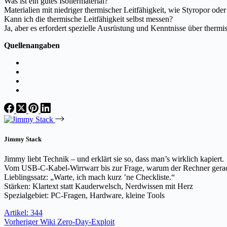
Was ist ein gutes Isoliermaterial?
Materialien mit niedriger thermischer Leitfähigkeit, wie Styropor oder
Kann ich die thermische Leitfähigkeit selbst messen?
Ja, aber es erfordert spezielle Ausrüstung und Kenntnisse über therm
Quellenangaben
Jimmy Stack
Jimmy liebt Technik – und erklärt sie so, dass man’s wirklich kapiert.
Vom USB-C-Kabel-Wirrwarr bis zur Frage, warum der Rechner gerade 
Lieblingssatz: „Warte, ich mach kurz ’ne Checkliste.“
Stärken: Klartext statt Kauderwelsch, Nerdwissen mit Herz
Spezialgebiet: PC-Fragen, Hardware, kleine Tools
Artikel: 344
Vorheriger
Wiki
Zero-Day-Exploit