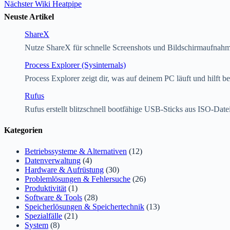
Nächster
Wiki
Heatpipe
Neuste Artikel
ShareX
Nutze ShareX für schnelle Screenshots und Bildschirmaufnah
Process Explorer (Sysinternals)
Process Explorer zeigt dir, was auf deinem PC läuft und hilft 
Rufus
Rufus erstellt blitzschnell bootfähige USB-Sticks aus ISO-Date
Kategorien
Betriebssysteme & Alternativen
(12)
Datenverwaltung
(4)
Hardware & Aufrüstung
(30)
Problemlösungen & Fehlersuche
(26)
Produktivität
(1)
Software & Tools
(28)
Speicherlösungen & Speichertechnik
(13)
Spezialfälle
(21)
System
(8)