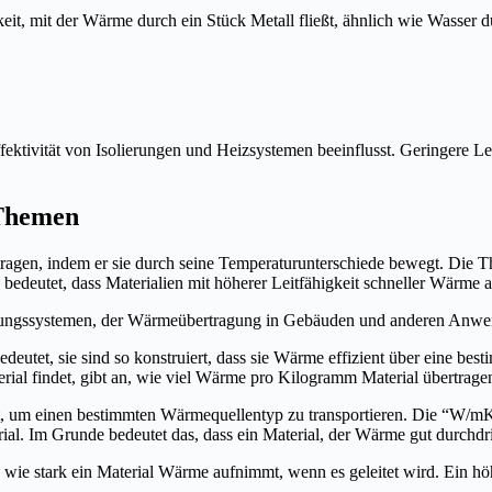
gkeit, mit der Wärme durch ein Stück Metall fließt, ähnlich wie Wasser 
 Effektivität von Isolierungen und Heizsystemen beeinflusst. Geringere 
 Themen
tragen, indem er sie durch seine Temperaturunterschiede bewegt. Die 
s bedeutet, dass Materialien mit höherer Leitfähigkeit schneller Wärme
izungssystemen, der Wärmeübertragung in Gebäuden und anderen Anwe
edeutet, sie sind so konstruiert, dass sie Wärme effizient über eine be
al findet, gibt an, wie viel Wärme pro Kilogramm Material übertragen
t, um einen bestimmten Wärmequellentyp zu transportieren. Die “W/mK” (
erial. Im Grunde bedeutet das, dass ein Material, der Wärme gut durchd
wie stark ein Material Wärme aufnimmt, wenn es geleitet wird. Ein höhe