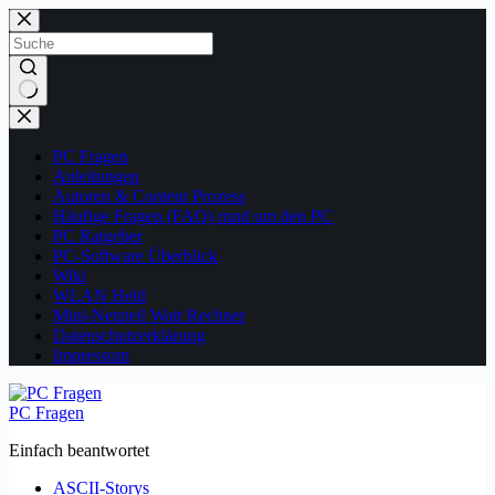
Zum
Inhalt
springen
Keine
Ergebnisse
PC Fragen
Anleitungen
Autoren & Content Prozess
Häufige Fragen (FAQ) rund um den PC
PC Ratgeber
PC-Software Überblick
Wiki
WLAN Held
Mini-Netzteil Watt Rechner
Datenschutzerklärung
Impressum
PC Fragen
Einfach beantwortet
ASCII-Storys