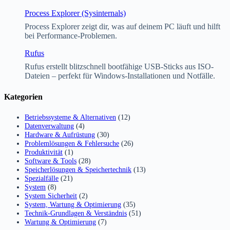
Process Explorer (Sysinternals)
Process Explorer zeigt dir, was auf deinem PC läuft und hilft
bei Performance-Problemen.
Rufus
Rufus erstellt blitzschnell bootfähige USB-Sticks aus ISO-
Dateien – perfekt für Windows-Installationen und Notfälle.
Kategorien
Betriebssysteme & Alternativen
(12)
Datenverwaltung
(4)
Hardware & Aufrüstung
(30)
Problemlösungen & Fehlersuche
(26)
Produktivität
(1)
Software & Tools
(28)
Speicherlösungen & Speichertechnik
(13)
Spezialfälle
(21)
System
(8)
System Sicherheit
(2)
System, Wartung & Optimierung
(35)
Technik-Grundlagen & Verständnis
(51)
Wartung & Optimierung
(7)