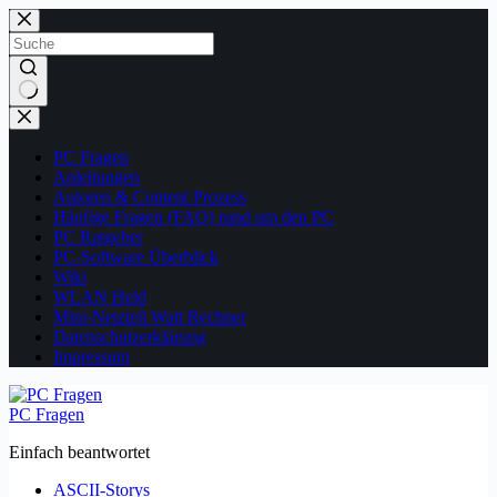
Zum
Inhalt
springen
Keine
Ergebnisse
PC Fragen
Anleitungen
Autoren & Content Prozess
Häufige Fragen (FAQ) rund um den PC
PC Ratgeber
PC-Software Überblick
Wiki
WLAN Held
Mini-Netzteil Watt Rechner
Datenschutzerklärung
Impressum
PC Fragen
Einfach beantwortet
ASCII-Storys