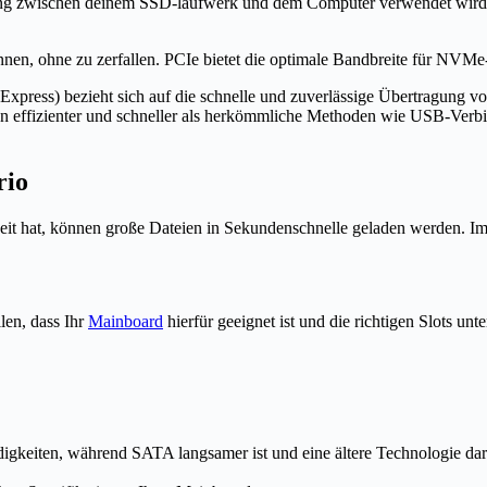
gung zwischen deinem SSD-laufwerk und dem Computer verwendet wird, 
nnen, ohne zu zerfallen. PCIe bietet die optimale Bandbreite für NVMe
press) bezieht sich auf die schnelle und zuverlässige Übertragung 
en effizienter und schneller als herkömmliche Methoden wie USB-Ver
rio
at, können große Dateien in Sekundenschnelle geladen werden. Im V
len, dass Ihr
Mainboard
hierfür geeignet ist und die richtigen Slots unt
gkeiten, während SATA langsamer ist und eine ältere Technologie dars