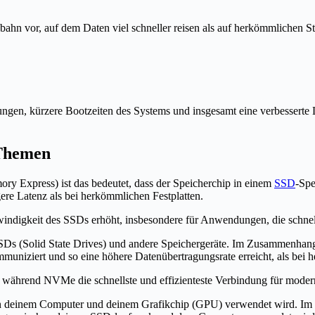
hn vor, auf dem Daten viel schneller reisen als auf herkömmlichen St
en, kürzere Bootzeiten des Systems und insgesamt eine verbesserte L
 Themen
ry Express) ist das bedeutet, dass der Speicherchip in einem
SSD
-Spe
gere Latenz als bei herkömmlichen Festplatten.
chwindigkeit des SSDs erhöht, insbesondere für Anwendungen, die schne
für SSDs (Solid State Drives) und andere Speichergeräte. Im Zusamme
mmuniziert und so eine höhere Datenübertragungsrate erreicht, als be
während NVMe die schnellste und effizienteste Verbindung für modern
schen deinem Computer und deinem Grafikchip (GPU) verwendet wird.