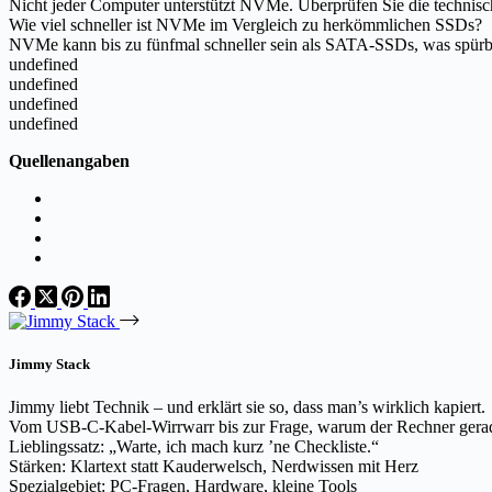
Nicht jeder Computer unterstützt NVMe. Überprüfen Sie die technisc
Wie viel schneller ist NVMe im Vergleich zu herkömmlichen SSDs?
NVMe kann bis zu fünfmal schneller sein als SATA-SSDs, was spürba
undefined
undefined
undefined
undefined
Quellenangaben
Jimmy Stack
Jimmy liebt Technik – und erklärt sie so, dass man’s wirklich kapiert.
Vom USB-C-Kabel-Wirrwarr bis zur Frage, warum der Rechner gerade 
Lieblingssatz: „Warte, ich mach kurz ’ne Checkliste.“
Stärken: Klartext statt Kauderwelsch, Nerdwissen mit Herz
Spezialgebiet: PC-Fragen, Hardware, kleine Tools