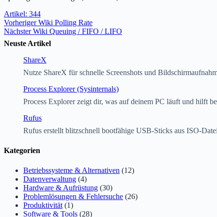
Artikel: 344
Vorheriger
Wiki
Polling Rate
Nächster
Wiki
Queuing / FIFO / LIFO
Neuste Artikel
ShareX
Nutze ShareX für schnelle Screenshots und Bildschirmaufnah
Process Explorer (Sysinternals)
Process Explorer zeigt dir, was auf deinem PC läuft und hilft 
Rufus
Rufus erstellt blitzschnell bootfähige USB-Sticks aus ISO-Date
Kategorien
Betriebssysteme & Alternativen
(12)
Datenverwaltung
(4)
Hardware & Aufrüstung
(30)
Problemlösungen & Fehlersuche
(26)
Produktivität
(1)
Software & Tools
(28)