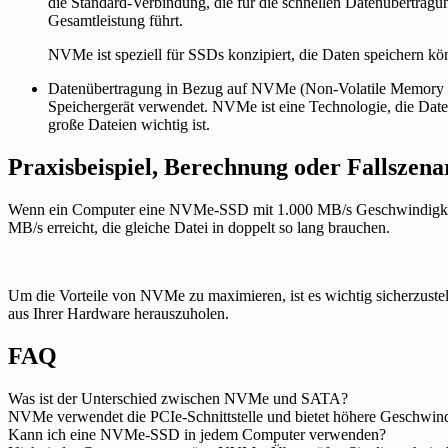
die Standard-Verbindung, die für die schnellen Datenübertra
Gesamtleistung führt.
NVMe ist speziell für SSDs konzipiert, die Daten speichern kö
Datenübertragung in Bezug auf NVMe (Non-Volatile Memory Ex
Speichergerät verwendet. NVMe ist eine Technologie, die Dat
große Dateien wichtig ist.
Praxisbeispiel, Berechnung oder Fallszena
Wenn ein Computer eine NVMe-SSD mit 1.000 MB/s Geschwindigkeit h
MB/s erreicht, die gleiche Datei in doppelt so lang brauchen.
Um die Vorteile von NVMe zu maximieren, ist es wichtig sicherzustel
aus Ihrer Hardware herauszuholen.
FAQ
Was ist der Unterschied zwischen NVMe und SATA?
NVMe verwendet die PCIe-Schnittstelle und bietet höhere Geschwindi
Kann ich eine NVMe-SSD in jedem Computer verwenden?