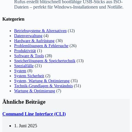
Rufus erstellt blitzschnell bootfähige USB-Sticks aus ISO-
Dateien – perfekt für Windows-Installationen und Notfälle.
Kategorien
Betriebssysteme & Alternativen
(12)
Datenverwaltung
(4)
Hardware & Aufrüstung
(30)
Problemlösungen & Fehlersuche
(26)
Produktivität
(1)
Software & Tools
(28)
Speicherlösungen & Speichertechnik
(13)
Spezialfälle
(21)
System
(8)
System Sicherheit
(2)
System, Wartung & Optimierung
(35)
Technik-Grundlagen & Verständnis
(51)
Wartung & Optimierung
(7)
Ähnliche Beiträge
Command Line Interface (CLI)
1. Juni 2025