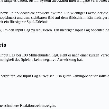
ie lange es dauert, bis Ihr System die Aktion Ihrer Eingabe verarbeite
iell für Videospiele entwickelt wurde. Ein wichtiger Faktor, der die Da
druck) und dem sichtbaren Bild auf dem Bildschirm. Ein niedriger Inp
 ein flüssigerer Spiel-Erlebnis.
, um den Input Lag zu reduzieren. Ein niedriger Input Lag bedeutet, da
rio
 Input Lag bei 100 Millisekunden liegt, sieht er nach einer kurzen Ver
nelligkeit des Spielers keine negative Auswirkung hat.
berprüfen, die Input Lag aufweisen. Ein guter Gaming-Monitor sollte e
e schnellere Reaktionszeit anzeigen.