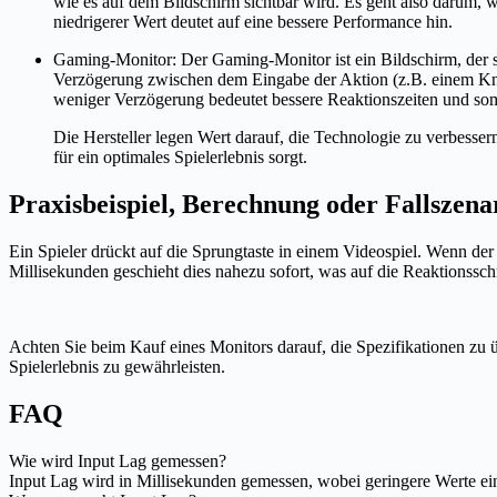
wie es auf dem Bildschirm sichtbar wird. Es geht also darum, w
niedrigerer Wert deutet auf eine bessere Performance hin.
Gaming-Monitor: Der Gaming-Monitor ist ein Bildschirm, der spez
Verzögerung zwischen dem Eingabe der Aktion (z.B. einem Knopf
weniger Verzögerung bedeutet bessere Reaktionszeiten und somit
Die Hersteller legen Wert darauf, die Technologie zu verbessern
für ein optimales Spielerlebnis sorgt.
Praxisbeispiel, Berechnung oder Fallszena
Ein Spieler drückt auf die Sprungtaste in einem Videospiel. Wenn der
Millisekunden geschieht dies nahezu sofort, was auf die Reaktionssch
Achten Sie beim Kauf eines Monitors darauf, die Spezifikationen zu ü
Spielerlebnis zu gewährleisten.
FAQ
Wie wird Input Lag gemessen?
Input Lag wird in Millisekunden gemessen, wobei geringere Werte ein