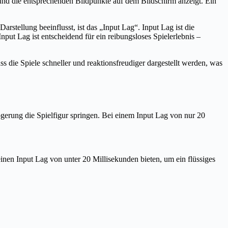
t und die entsprechenden Bildpunkte auf dem Bildschirm anzeigt. Ein
rstellung beeinflusst, ist das „Input Lag“. Input Lag ist die
ut Lag ist entscheidend für ein reibungsloses Spielerlebnis –
ss die Spiele schneller und reaktionsfreudiger dargestellt werden, was
zögerung die Spielfigur springen. Bei einem Input Lag von nur 20
inen Input Lag von unter 20 Millisekunden bieten, um ein flüssiges