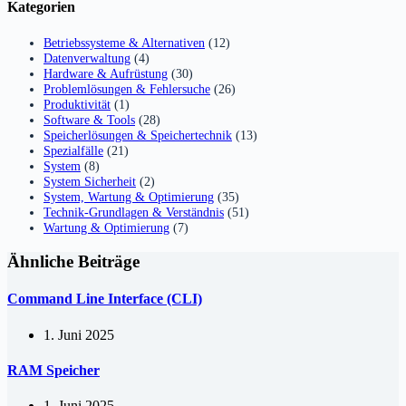
Kategorien
Betriebssysteme & Alternativen
(12)
Datenverwaltung
(4)
Hardware & Aufrüstung
(30)
Problemlösungen & Fehlersuche
(26)
Produktivität
(1)
Software & Tools
(28)
Speicherlösungen & Speichertechnik
(13)
Spezialfälle
(21)
System
(8)
System Sicherheit
(2)
System, Wartung & Optimierung
(35)
Technik-Grundlagen & Verständnis
(51)
Wartung & Optimierung
(7)
Ähnliche Beiträge
Command Line Interface (CLI)
1. Juni 2025
RAM Speicher
1. Juni 2025