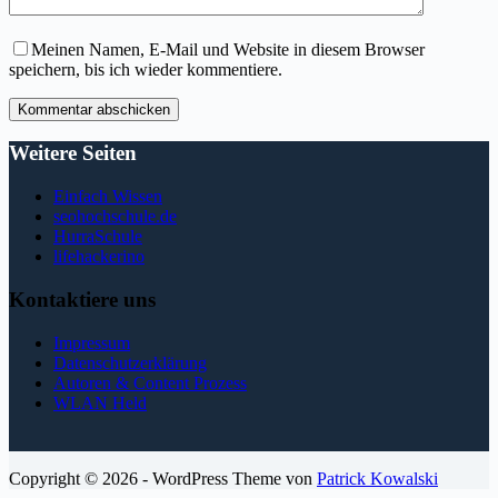
Meinen Namen, E-Mail und Website in diesem Browser
speichern, bis ich wieder kommentiere.
Kommentar abschicken
Weitere Seiten
Einfach Wissen
seohochschule.de
HurraSchule
lifehackerino
Kontaktiere uns
Impressum
Datenschutzerklärung
Autoren & Content Prozess
WLAN Held
Copyright © 2026 - WordPress Theme von
Patrick Kowalski