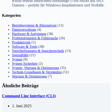
Rufus erstellt blitzschnell bootfähige USB-Sticks aus ISO-
Dateien – perfekt für Windows-Installationen und Notfälle.
Kategorien
Betriebssysteme & Alternativen
(12)
Datenverwaltung
(4)
Hardware & Aufrüstung
(30)
Problemlösungen & Fehlersuche
(26)
Produktivität
(1)
Software & Tools
(28)
Speicherlösungen & Speichertechnik
(13)
Spezialfälle
(21)
System
(8)
System Sicherheit
(2)
System, Wartung & Optimierung
(35)
Technik-Grundlagen & Verständnis
(51)
Wartung & Optimierung
(7)
Ähnliche Beiträge
Command Line Interface (CLI)
1. Juni 2025