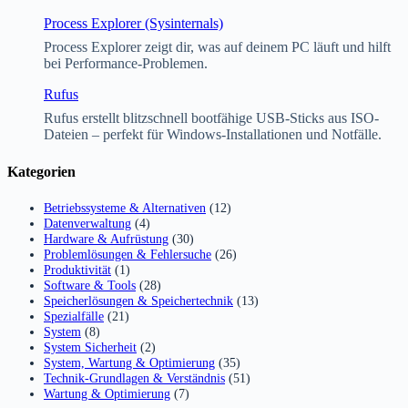
Process Explorer (Sysinternals)
Process Explorer zeigt dir, was auf deinem PC läuft und hilft
bei Performance-Problemen.
Rufus
Rufus erstellt blitzschnell bootfähige USB-Sticks aus ISO-
Dateien – perfekt für Windows-Installationen und Notfälle.
Kategorien
Betriebssysteme & Alternativen
(12)
Datenverwaltung
(4)
Hardware & Aufrüstung
(30)
Problemlösungen & Fehlersuche
(26)
Produktivität
(1)
Software & Tools
(28)
Speicherlösungen & Speichertechnik
(13)
Spezialfälle
(21)
System
(8)
System Sicherheit
(2)
System, Wartung & Optimierung
(35)
Technik-Grundlagen & Verständnis
(51)
Wartung & Optimierung
(7)