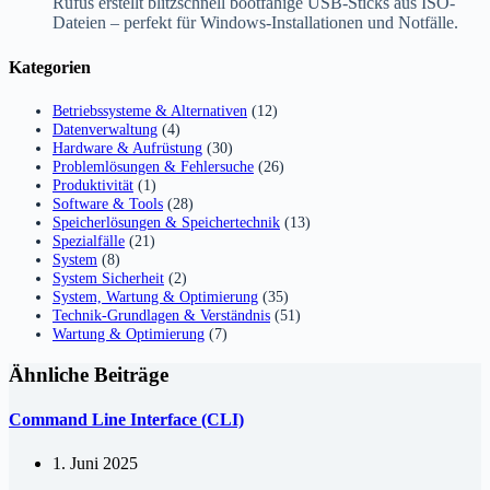
Rufus erstellt blitzschnell bootfähige USB-Sticks aus ISO-
Dateien – perfekt für Windows-Installationen und Notfälle.
Kategorien
Betriebssysteme & Alternativen
(12)
Datenverwaltung
(4)
Hardware & Aufrüstung
(30)
Problemlösungen & Fehlersuche
(26)
Produktivität
(1)
Software & Tools
(28)
Speicherlösungen & Speichertechnik
(13)
Spezialfälle
(21)
System
(8)
System Sicherheit
(2)
System, Wartung & Optimierung
(35)
Technik-Grundlagen & Verständnis
(51)
Wartung & Optimierung
(7)
Ähnliche Beiträge
Command Line Interface (CLI)
1. Juni 2025