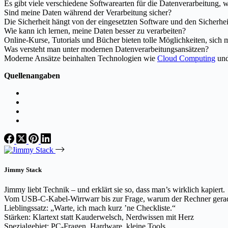
Es gibt viele verschiedene Softwarearten für die Datenverarbeitung,
Sind meine Daten während der Verarbeitung sicher?
Die Sicherheit hängt von der eingesetzten Software und den Sicher
Wie kann ich lernen, meine Daten besser zu verarbeiten?
Online-Kurse, Tutorials und Bücher bieten tolle Möglichkeiten, sic
Was versteht man unter modernen Datenverarbeitungsansätzen?
Moderne Ansätze beinhalten Technologien wie
Cloud Computing
und
Quellenangaben
Jimmy Stack
Jimmy liebt Technik – und erklärt sie so, dass man’s wirklich kapiert.
Vom USB-C-Kabel-Wirrwarr bis zur Frage, warum der Rechner gerade 
Lieblingssatz: „Warte, ich mach kurz ’ne Checkliste.“
Stärken: Klartext statt Kauderwelsch, Nerdwissen mit Herz
Spezialgebiet: PC-Fragen, Hardware, kleine Tools