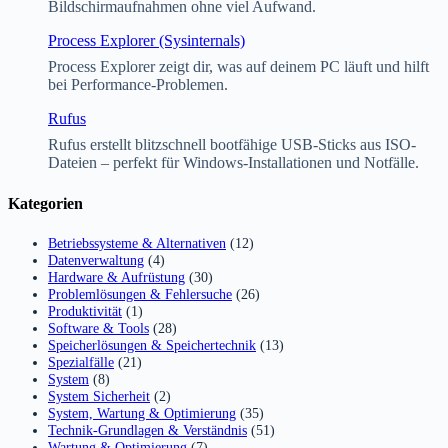
Bildschirmaufnahmen ohne viel Aufwand.
Process Explorer (Sysinternals)
Process Explorer zeigt dir, was auf deinem PC läuft und hilft
bei Performance-Problemen.
Rufus
Rufus erstellt blitzschnell bootfähige USB-Sticks aus ISO-
Dateien – perfekt für Windows-Installationen und Notfälle.
Kategorien
Betriebssysteme & Alternativen
(12)
Datenverwaltung
(4)
Hardware & Aufrüstung
(30)
Problemlösungen & Fehlersuche
(26)
Produktivität
(1)
Software & Tools
(28)
Speicherlösungen & Speichertechnik
(13)
Spezialfälle
(21)
System
(8)
System Sicherheit
(2)
System, Wartung & Optimierung
(35)
Technik-Grundlagen & Verständnis
(51)
Wartung & Optimierung
(7)