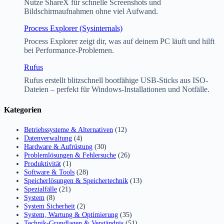
Nutze ShareX für schnelle Screenshots und
Bildschirmaufnahmen ohne viel Aufwand.
Process Explorer (Sysinternals)
Process Explorer zeigt dir, was auf deinem PC läuft und hilft
bei Performance-Problemen.
Rufus
Rufus erstellt blitzschnell bootfähige USB-Sticks aus ISO-
Dateien – perfekt für Windows-Installationen und Notfälle.
Kategorien
Betriebssysteme & Alternativen
(12)
Datenverwaltung
(4)
Hardware & Aufrüstung
(30)
Problemlösungen & Fehlersuche
(26)
Produktivität
(1)
Software & Tools
(28)
Speicherlösungen & Speichertechnik
(13)
Spezialfälle
(21)
System
(8)
System Sicherheit
(2)
System, Wartung & Optimierung
(35)
Technik-Grundlagen & Verständnis
(51)