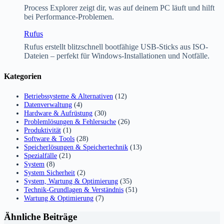
Process Explorer zeigt dir, was auf deinem PC läuft und hilft
bei Performance-Problemen.
Rufus
Rufus erstellt blitzschnell bootfähige USB-Sticks aus ISO-
Dateien – perfekt für Windows-Installationen und Notfälle.
Kategorien
Betriebssysteme & Alternativen
(12)
Datenverwaltung
(4)
Hardware & Aufrüstung
(30)
Problemlösungen & Fehlersuche
(26)
Produktivität
(1)
Software & Tools
(28)
Speicherlösungen & Speichertechnik
(13)
Spezialfälle
(21)
System
(8)
System Sicherheit
(2)
System, Wartung & Optimierung
(35)
Technik-Grundlagen & Verständnis
(51)
Wartung & Optimierung
(7)
Ähnliche Beiträge