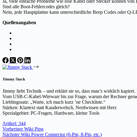
Ja, viele einfache Probleme wie lose Kabel oder Stecker können von
Sind alle Boot-Fehlercodes gleich?
Nein, jede Hauptplatine kann unterschiedliche Beep Codes oder Q-LE
Quellenangaben
Jimmy Stack
Jimmy liebt Technik – und erklärt sie so, dass man’s wirklich kapiert.
Vom USB-C-Kabel-Wirrwarr bis zur Frage, warum der Rechner gerade 
Lieblingssatz: „Warte, ich mach kurz ’ne Checkliste.“
Stärken: Klartext statt Kauderwelsch, Nerdwissen mit Herz
Spezialgebiet: PC-Fragen, Hardware, kleine Tools
Artikel: 344
Vorheriger
Wiki
Ping
Nächster
Wiki
Power Connector (6-Pin, 8-Pin, etc.)