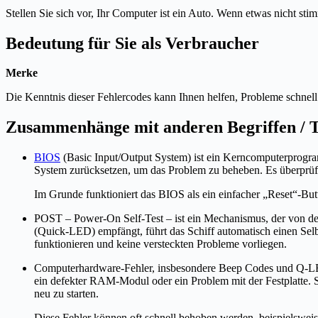
Stellen Sie sich vor, Ihr Computer ist ein Auto. Wenn etwas nicht st
Bedeutung für Sie als Verbraucher
Merke
Die Kenntnis dieser Fehlercodes kann Ihnen helfen, Probleme schnell
Zusammenhänge mit anderen Begriffen /
BIOS
(Basic Input/Output System) ist ein Kerncomputerprogr
System zurücksetzen, um das Problem zu beheben. Es überprüft
Im Grunde funktioniert das BIOS als ein einfacher „Reset“-Butt
POST – Power-On Self-Test – ist ein Mechanismus, der von de
(Quick-LED) empfängt, führt das Schiff automatisch einen Sel
funktionieren und keine versteckten Probleme vorliegen.
Computerhardware-Fehler, insbesondere Beep Codes und Q-LED-F
ein defekter RAM-Modul oder ein Problem mit der Festplatte. S
neu zu starten.
Diese Fehler können oft schnell behoben werden, beispielsweis