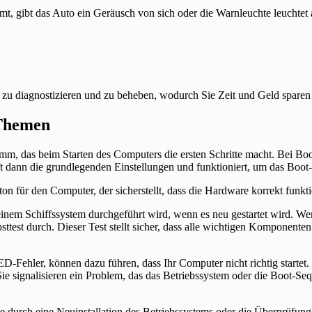
immt, gibt das Auto ein Geräusch von sich oder die Warnleuchte leuchtet
 zu diagnostizieren und zu beheben, wodurch Sie Zeit und Geld sparen 
 Themen
amm, das beim Starten des Computers die ersten Schritte macht. Bei
 dann die grundlegenden Einstellungen und funktioniert, um das Boot-
on für den Computer, der sicherstellt, dass die Hardware korrekt funkt
inem Schiffssystem durchgeführt wird, wenn es neu gestartet wird. 
bsttest durch. Dieser Test stellt sicher, dass alle wichtigen Kompone
ehler, können dazu führen, dass Ihr Computer nicht richtig startet. D
ie signalisieren ein Problem, das das Betriebssystem oder die Boot-Seq
e durch eine Neuinstallation des Betriebssystems oder die Überprüfung