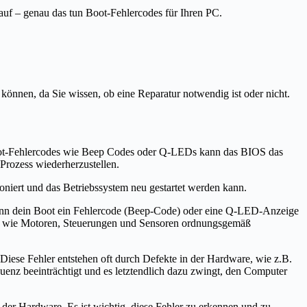
 auf – genau das tun Boot-Fehlercodes für Ihren PC.
können, da Sie wissen, ob eine Reparatur notwendig ist oder nicht.
 Boot-Fehlercodes wie Beep Codes oder Q-LEDs kann das BIOS das
Prozess wiederherzustellen.
ioniert und das Betriebssystem neu gestartet werden kann.
Wenn dein Boot ein Fehlercode (Beep-Code) oder eine Q-LED-Anzeige
nten wie Motoren, Steuerungen und Sensoren ordnungsgemäß
iese Fehler entstehen oft durch Defekte in der Hardware, wie z.B.
uenz beeinträchtigt und es letztendlich dazu zwingt, den Computer
 der Hardware. Es ist wichtig, diese Fehler zu erkennen und zu