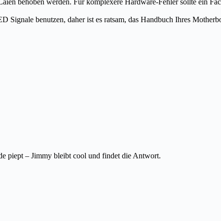
 Laien behoben werden. Für komplexere Hardware-Fehler sollte ein Fa
D Signale benutzen, daher ist es ratsam, das Handbuch Ihres Motherbo
piept – Jimmy bleibt cool und findet die Antwort.