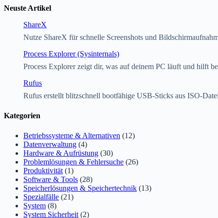
Neuste Artikel
ShareX
Nutze ShareX für schnelle Screenshots und Bildschirmaufnah
Process Explorer (Sysinternals)
Process Explorer zeigt dir, was auf deinem PC läuft und hilft 
Rufus
Rufus erstellt blitzschnell bootfähige USB-Sticks aus ISO-Date
Kategorien
Betriebssysteme & Alternativen
(12)
Datenverwaltung
(4)
Hardware & Aufrüstung
(30)
Problemlösungen & Fehlersuche
(26)
Produktivität
(1)
Software & Tools
(28)
Speicherlösungen & Speichertechnik
(13)
Spezialfälle
(21)
System
(8)
System Sicherheit
(2)