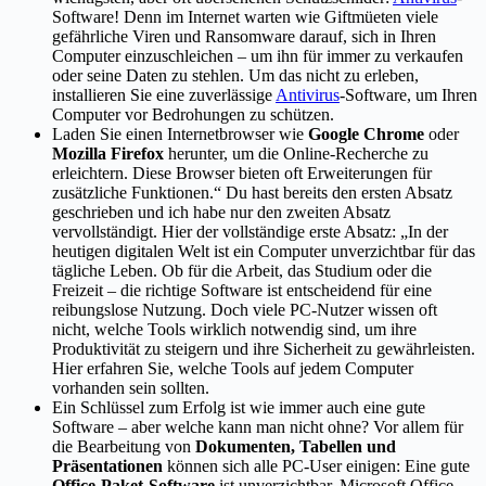
Software! Denn im Internet warten wie Giftmüeten viele
gefährliche Viren und Ransomware darauf, sich in Ihren
Computer einzuschleichen – um ihn für immer zu verkaufen
oder seine Daten zu stehlen. Um das nicht zu erleben,
installieren Sie eine zuverlässige
Antivirus
-Software, um Ihren
Computer vor Bedrohungen zu schützen.
Laden Sie einen Internetbrowser wie
Google Chrome
oder
Mozilla Firefox
herunter, um die Online-Recherche zu
erleichtern. Diese Browser bieten oft Erweiterungen für
zusätzliche Funktionen.“ Du hast bereits den ersten Absatz
geschrieben und ich habe nur den zweiten Absatz
vervollständigt. Hier der vollständige erste Absatz: „In der
heutigen digitalen Welt ist ein Computer unverzichtbar für das
tägliche Leben. Ob für die Arbeit, das Studium oder die
Freizeit – die richtige Software ist entscheidend für eine
reibungslose Nutzung. Doch viele PC-Nutzer wissen oft
nicht, welche Tools wirklich notwendig sind, um ihre
Produktivität zu steigern und ihre Sicherheit zu gewährleisten.
Hier erfahren Sie, welche Tools auf jedem Computer
vorhanden sein sollten.
Ein Schlüssel zum Erfolg ist wie immer auch eine gute
Software – aber welche kann man nicht ohne? Vor allem für
die Bearbeitung von
Dokumenten, Tabellen und
Präsentationen
können sich alle PC-User einigen: Eine gute
Office-Paket-Software
ist unverzichtbar. Microsoft Office