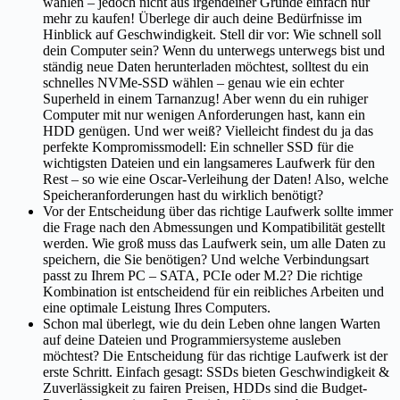
wählen – jedoch nicht aus irgendeiner Gründe einfach nur
mehr zu kaufen! Überlege dir auch deine Bedürfnisse im
Hinblick auf Geschwindigkeit. Stell dir vor: Wie schnell soll
dein Computer sein? Wenn du unterwegs unterwegs bist und
ständig neue Daten herunterladen möchtest, solltest du ein
schnelles NVMe-SSD wählen – genau wie ein echter
Superheld in einem Tarnanzug! Aber wenn du ein ruhiger
Computer mit nur wenigen Anforderungen hast, kann ein
HDD genügen. Und wer weiß? Vielleicht findest du ja das
perfekte Kompromissmodell: Ein schneller SSD für die
wichtigsten Dateien und ein langsameres Laufwerk für den
Rest – so wie eine Oscar-Verleihung der Daten! Also, welche
Speicheranforderungen hast du wirklich benötigt?
Vor der Entscheidung über das richtige Laufwerk sollte immer
die Frage nach den Abmessungen und Kompatibilität gestellt
werden. Wie groß muss das Laufwerk sein, um alle Daten zu
speichern, die Sie benötigen? Und welche Verbindungsart
passt zu Ihrem PC – SATA, PCIe oder M.2? Die richtige
Kombination ist entscheidend für ein reibliches Arbeiten und
eine optimale Leistung Ihres Computers.
Schon mal überlegt, wie du dein Leben ohne langen Warten
auf deine Dateien und Programmiersysteme ausleben
möchtest? Die Entscheidung für das richtige Laufwerk ist der
erste Schritt. Einfach gesagt: SSDs bieten Geschwindigkeit &
Zuverlässigkeit zu fairen Preisen, HDDs sind die Budget-