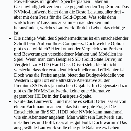
Powerhouses mit großen Speicherplätzen – aber an
Geschwindigkeit verlieren sie gegenüber den Top-Sorten. Das
NVMe-Laufwerk bietet dann die Beste Leistung aller drei –
aber mit dem Preis für die Gold-Option. Was solls denn
wirklich sein? Lass uns zusammen nachdenken und
herausfinden, welches Laufwerk für dein Leben das richtige
ist!
Die richtige Wahl des Speichermediums ist ein entscheidender
Schritt beim Aufbau Ihres Computers. Doch welche Option
gibt es da wirklich? Hier kommt der Vergleich von Preisen
und Bewertungen verschiedener Marken und Modellen ins
Spiel: Wenn man zum Beispiel SSD (Solid State Drive) im
Vergleich zu HDD (Hard Disk Drive) steht, bleibt nicht
versteckt, dass der erste deutlich schneller und effizienter ist.
Doch was die Preise angeht, bietet das Budget-Modelle von
Western Digital oft eine attraktive Alternative zu den
Premium-SSDs des japanischen Gigabits. Im Gegensatz dazu
gibt es für NVMe-Laufwerke keine gute Alternative
gegenüber HDDs in der Basispreis-Spalte.
Kaufe das Laufwerk – und mache es selbst! Oder lass es von
einem Fachmann machen – das ist eine gute Frage. Die
Entscheidung für SSD, HDD oder NVMe kann manchmal
wie ein Abenteuer angehen: Man wählt sein Laufwerk aus,
installiert es und hofft, dass alles gut läuft. Doch warum? Das
ausgewählte Laufwerk sollte eine gute Balance zwischen