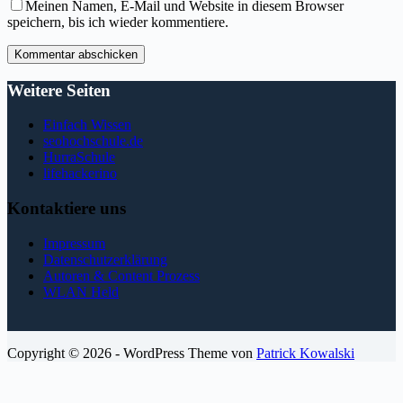
Meinen Namen, E-Mail und Website in diesem Browser
speichern, bis ich wieder kommentiere.
Kommentar abschicken
Weitere Seiten
Einfach Wissen
seohochschule.de
HurraSchule
lifehackerino
Kontaktiere uns
Impressum
Datenschutzerklärung
Autoren & Content Prozess
WLAN Held
Copyright © 2026 - WordPress Theme von
Patrick Kowalski