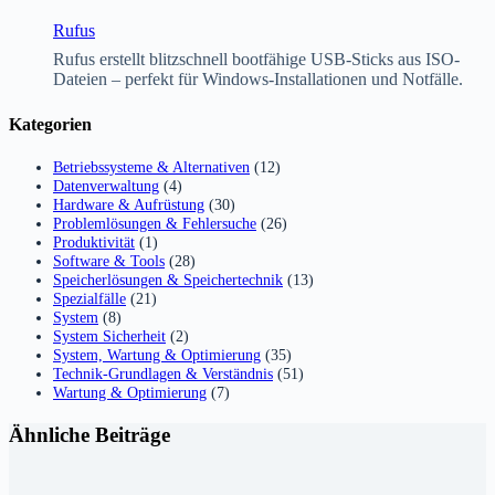
Rufus
Rufus erstellt blitzschnell bootfähige USB-Sticks aus ISO-
Dateien – perfekt für Windows-Installationen und Notfälle.
Kategorien
Betriebssysteme & Alternativen
(12)
Datenverwaltung
(4)
Hardware & Aufrüstung
(30)
Problemlösungen & Fehlersuche
(26)
Produktivität
(1)
Software & Tools
(28)
Speicherlösungen & Speichertechnik
(13)
Spezialfälle
(21)
System
(8)
System Sicherheit
(2)
System, Wartung & Optimierung
(35)
Technik-Grundlagen & Verständnis
(51)
Wartung & Optimierung
(7)
Ähnliche Beiträge