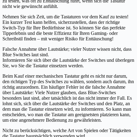
zu testen, was oft zu Enttäuschung führt, wenn sich die Tastatur
nicht wie gewünscht anfühlt.
Nehmen Sie sich Zeit, um die Tastaturen vor dem Kauf zu testen!
Ein kurzer Test kann helfen, sicherzustellen, dass der richtige
Switch-Typ für Ihre Bedürfnisse ist. So können Sie das perfekte
Tipperlebnis und die beste Effizienz für Ihren Gaming- oder
Schreibstil finden – mit weniger Risiko für Enttäuschung!
Falsche Annahme über Lautstärke; vieler Nutzer wissen nicht, dass
Blue Switches laut sind.
Informieren Sie sich über die Lautstärke der Switches und überlegen
Sie, wo Sie die Tastatur einsetzen werden.
Beim Kauf einer mechanischen Tastatur geht es nicht nur darum,
den richtigen Typ des Switches zu wählen, sondern auch darum, ihn
richtig anzuordnen. Ein häufiger Fehler ist die falsche Annahme
über Lautstärke: Viele Nutzer glauben, dass Blue-Switches
besonders laut sind, aber tatsächlich ist das nicht immer der Fall. Es
lohnt sich, sich über die Lautstärke der Switches und den Platz, an
dem man die Tastatur einsetzen wird, zu informieren. So kann man
entscheiden, wo man die Tastatur am geeignetsten platzieren kann,
um eine angenehmere Bedienung zu gewährleisten.
Nicht zu berücksichtigen, welche Art von Spielen oder Tätigkeiten
die Tastatur hauptsächlich verwenden wird.