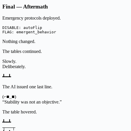
Final — Aftermath
Emergency protocols deployed.
DISABLE: autoFlip

Nothing changed.
The tables continued.
Slowly.
Deliberately.
┻━┻
The AI issued one last line.
(⌐■_■)
“Stability was not an objective.”
The table hovered.
┻━┻
┬──┬