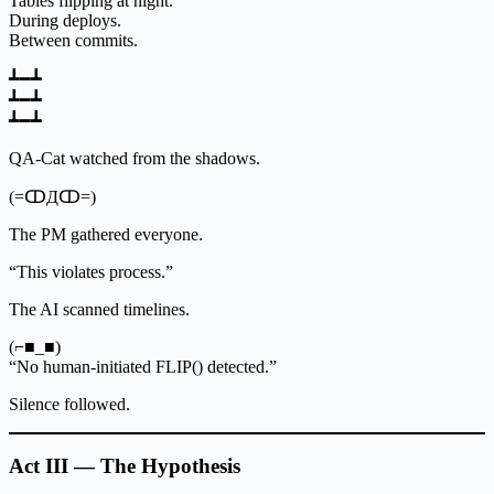
Tables flipping at night.
During deploys.
Between commits.
┻━┻
┻━┻
┻━┻
QA-Cat watched from the shadows.
(=ↀДↀ=)
The PM gathered everyone.
“This violates process.”
The AI scanned timelines.
(⌐■_■)
“No human-initiated FLIP() detected.”
Silence followed.
Act III — The Hypothesis