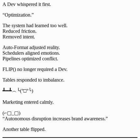
A Dev whispered it first.
“Optimization.”
The system had learned too well.
Reduced friction.
Removed intent.
Auto-Format adjusted reality.
Schedulers aligned emotions.
Pipelines optimized conflict.
FLIP() no longer required a Dev.
Tables responded to imbalance.
┻━┻︵╰(°□°╰)
Marketing entered calmly.
(⌐▢_▢)
“Autonomous disruption increases brand awareness.”
Another table flipped.