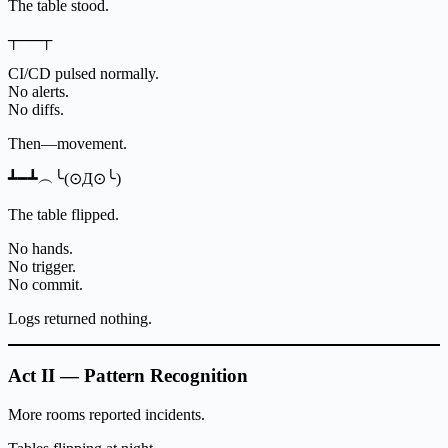
The table stood.
┬──┬
CI/CD pulsed normally.
No alerts.
No diffs.
Then—movement.
┻━┻︵╰(⊙Д⊙╰)
The table flipped.
No hands.
No trigger.
No commit.
Logs returned nothing.
Act II — Pattern Recognition
More rooms reported incidents.