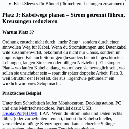
Klett-Sleeves für Bündel (für mehrere Leitungen zusammen)
Platz 3: Kabelwege planen – Strom getrennt führen,
Kreuzungen reduzieren
Warum Platz 3?
Ordnung entsteht nicht durch „mehr Zeug“, sondern durch einen
sinnvollen Weg für Kabel. Wenn du Stromleitungen und Datenkabel
wild zusammenwirfst, bekommst du nicht nur Chaos, sondern im
ungünstigen Fall auch Störungen (besonders bei nicht geschirmten
Leitungen, langen Strecken oder billigen Netzteilen). Ein simpler
Plan – wo laufen Kabel entlang, wo müssen sie beweglich sein, wo
sollen sie unsichtbar sein – spart dir später doppelte Arbeit. Platz 3,
weil Struktur der Hebel ist, der aus „irgendwie gebündelt“ ein
wirklich wartbares Setup macht.
Praktisches Beispiel
Unter dem Schreibtisch laufen Monitorstrom, Dockingstation, PC
und eine Mehrfachsteckdose. Parallel dazu: USB,
DisplayPort
/
HDMI
, LAN. Wenn du Strom links und Daten rechts
führst (oder vorne/hinten trennst), findest du Kabel schneller,
vermeidest unnötige Kreuzungen und kannst einzelne Stränge
austauschen, ohne den ganzen Teppich anzuheben.