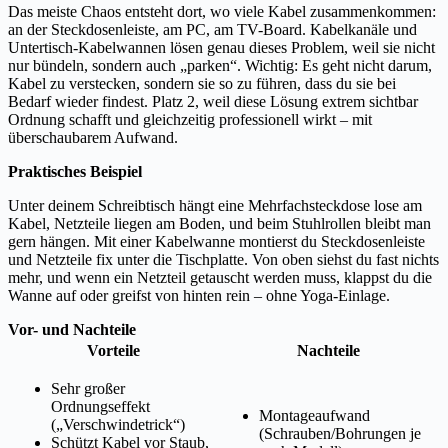
Das meiste Chaos entsteht dort, wo viele Kabel zusammenkommen:
an der Steckdosenleiste, am PC, am TV-Board. Kabelkanäle und
Untertisch-Kabelwannen lösen genau dieses Problem, weil sie nicht
nur bündeln, sondern auch „parken“. Wichtig: Es geht nicht darum,
Kabel zu verstecken, sondern sie so zu führen, dass du sie bei
Bedarf wieder findest. Platz 2, weil diese Lösung extrem sichtbar
Ordnung schafft und gleichzeitig professionell wirkt – mit
überschaubarem Aufwand.
Praktisches Beispiel
Unter deinem Schreibtisch hängt eine Mehrfachsteckdose lose am
Kabel, Netzteile liegen am Boden, und beim Stuhlrollen bleibt man
gern hängen. Mit einer Kabelwanne montierst du Steckdosenleiste
und Netzteile fix unter die Tischplatte. Von oben siehst du fast nichts
mehr, und wenn ein Netzteil getauscht werden muss, klappst du die
Wanne auf oder greifst von hinten rein – ohne Yoga-Einlage.
Vor- und Nachteile
Vorteile
Nachteile
Sehr großer
Ordnungseffekt
Montageaufwand
(„Verschwindetrick“)
(Schrauben/Bohrungen je
Schützt Kabel vor Staub,