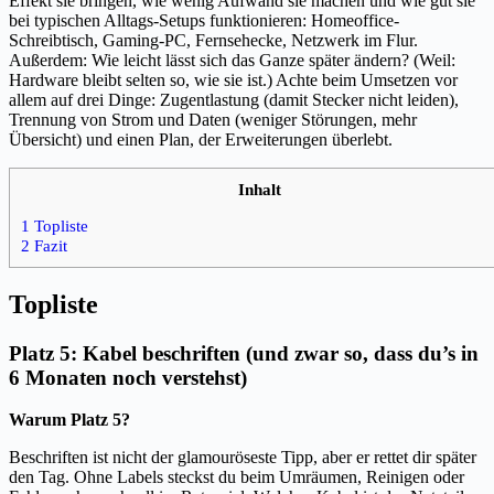
Effekt sie bringen, wie wenig Aufwand sie machen und wie gut sie
bei typischen Alltags-Setups funktionieren: Homeoffice-
Schreibtisch, Gaming-PC, Fernsehecke, Netzwerk im Flur.
Außerdem: Wie leicht lässt sich das Ganze später ändern? (Weil:
Hardware bleibt selten so, wie sie ist.) Achte beim Umsetzen vor
allem auf drei Dinge: Zugentlastung (damit Stecker nicht leiden),
Trennung von Strom und Daten (weniger Störungen, mehr
Übersicht) und einen Plan, der Erweiterungen überlebt.
Inhalt
1 Topliste
2 Fazit
Topliste
Platz 5: Kabel beschriften (und zwar so, dass du’s in
6 Monaten noch verstehst)
Warum Platz 5?
Beschriften ist nicht der glamouröseste Tipp, aber er rettet dir später
den Tag. Ohne Labels steckst du beim Umräumen, Reinigen oder