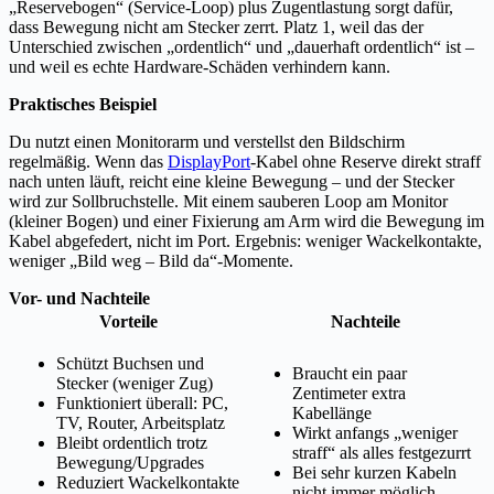
„Reservebogen“ (Service-Loop) plus Zugentlastung sorgt dafür,
dass Bewegung nicht am Stecker zerrt. Platz 1, weil das der
Unterschied zwischen „ordentlich“ und „dauerhaft ordentlich“ ist –
und weil es echte Hardware-Schäden verhindern kann.
Praktisches Beispiel
Du nutzt einen Monitorarm und verstellst den Bildschirm
regelmäßig. Wenn das
DisplayPort
-Kabel ohne Reserve direkt straff
nach unten läuft, reicht eine kleine Bewegung – und der Stecker
wird zur Sollbruchstelle. Mit einem sauberen Loop am Monitor
(kleiner Bogen) und einer Fixierung am Arm wird die Bewegung im
Kabel abgefedert, nicht im Port. Ergebnis: weniger Wackelkontakte,
weniger „Bild weg – Bild da“-Momente.
Vor- und Nachteile
Vorteile
Nachteile
Schützt Buchsen und
Braucht ein paar
Stecker (weniger Zug)
Zentimeter extra
Funktioniert überall: PC,
Kabellänge
TV, Router, Arbeitsplatz
Wirkt anfangs „weniger
Bleibt ordentlich trotz
straff“ als alles festgezurrt
Bewegung/Upgrades
Bei sehr kurzen Kabeln
Reduziert Wackelkontakte
nicht immer möglich