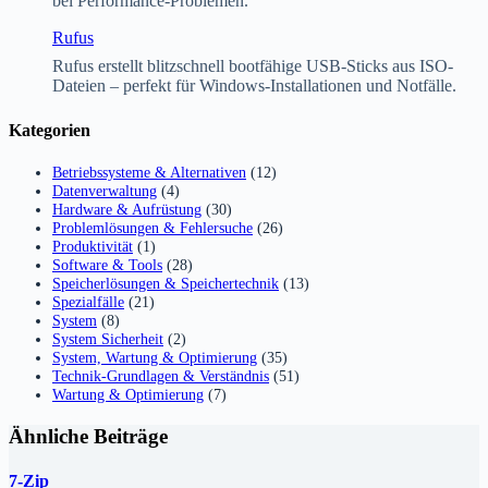
bei Performance-Problemen.
Rufus
Rufus erstellt blitzschnell bootfähige USB-Sticks aus ISO-
Dateien – perfekt für Windows-Installationen und Notfälle.
Kategorien
Betriebssysteme & Alternativen
(12)
Datenverwaltung
(4)
Hardware & Aufrüstung
(30)
Problemlösungen & Fehlersuche
(26)
Produktivität
(1)
Software & Tools
(28)
Speicherlösungen & Speichertechnik
(13)
Spezialfälle
(21)
System
(8)
System Sicherheit
(2)
System, Wartung & Optimierung
(35)
Technik-Grundlagen & Verständnis
(51)
Wartung & Optimierung
(7)
Ähnliche Beiträge
7-Zip