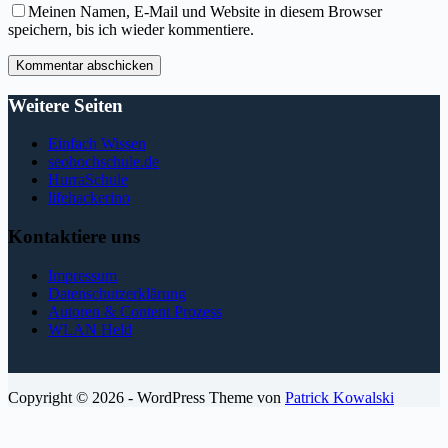
Meinen Namen, E-Mail und Website in diesem Browser
speichern, bis ich wieder kommentiere.
Kommentar abschicken
Weitere Seiten
Einfach Wissen
seohochschule.de
HurraSchule
lifehackerino
Kontaktiere uns
Impressum
Datenschutzerklärung
Autoren & Content Prozess
WLAN Held
Copyright © 2026 - WordPress Theme von
Patrick Kowalski