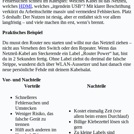
Fehlersuchen schnell im Ratespiel: Welches Kabel ist das Netzteil,
welches
HDMI
, welches „irgendein USB“? Mit klarer Beschriftung
verkürzt du Arbeitsschritte massiv und vermeidest Fehlstecken. Platz
5 deshalb: Der Nutzen ist riesig, aber er entfaltet sich vor allem
langfristig – und viele machen ihn erst, wenn’s brennt.
Praktisches Beispiel
Du musst den Router neu starten und willst nur das Netzteil ziehen –
nicht aus Versehen den Switch oder den Repeater. Wenn das
Netzteil-Kabel am Steckerende ein Label „Router Power“ hat, bist
du in 2 Sekunden fertig. Ohne Label ziehst du dreimal die falsche
Strippe, wunderst dich über WLAN-Aussetzer und hast danach eine
neue persönliche Fehde mit deinem Kabelsalat.
Vor- und Nachteile
Vorteile
Nachteile
Schnelleres
Fehlersuchen und
Umstecken
Kostet einmalig Zeit (vor
Weniger Risiko, das
allem beim ersten Durchlauf)
falsche Gerät zu
Billige Klebezettel lösen sich
trennen
gern
Hilft auch anderen im
Zu kleine Labels sind