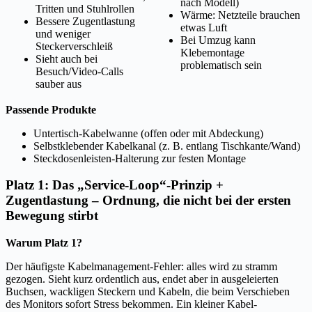
nach Modell)
Tritten und Stuhlrollen
Wärme: Netzteile brauchen
Bessere Zugentlastung
etwas Luft
und weniger
Bei Umzug kann
Steckerverschleiß
Klebemontage
Sieht auch bei
problematisch sein
Besuch/Video-Calls
sauber aus
Passende Produkte
Untertisch-Kabelwanne (offen oder mit Abdeckung)
Selbstklebender Kabelkanal (z. B. entlang Tischkante/Wand)
Steckdosenleisten-Halterung zur festen Montage
Platz 1: Das „Service-Loop“-Prinzip +
Zugentlastung – Ordnung, die nicht bei der ersten
Bewegung stirbt
Warum Platz 1?
Der häufigste Kabelmanagement-Fehler: alles wird zu stramm
gezogen. Sieht kurz ordentlich aus, endet aber in ausgeleierten
Buchsen, wackligen Steckern und Kabeln, die beim Verschieben
des Monitors sofort Stress bekommen. Ein kleiner Kabel-